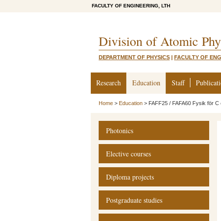
FACULTY OF ENGINEERING, LTH
Division of Atomic Phy
DEPARTMENT OF PHYSICS
|
FACULTY OF ENG
Research
Education
Staff
Publicat
Home
>
Education
>
FAFF25 / FAFA60 Fysik för C o
Photonics
Elective courses
Diploma projects
Postgraduate studies