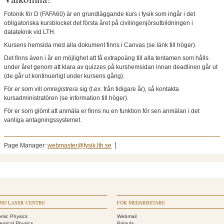
Fotonik för D (FAFA60) är en grundläggande kurs i fysik som ingår i det
obligatoriska kursblocket det första året på civilingenjörsutbildningen i
datateknik vid LTH.
Kursens hemsida med alla dokument finns i Canvas (se länk till höger).
Det finns även i år en möjlighet att få extrapoäng till alla tentamen som hålls
under året genom att klara av quizzes på kurshemsidan innan deadlinen går ut
(de går ut kontinuerligt under kursens gång).
För er som vill
omregistrera
sig (t.ex. från tidigare år), så kontakta
kursadministratören (se information till höger).
För er som glömt att anmäla er finns nu en funktion för sen anmälan i det
vanliga antagningssystemet.
Page Manager:
webmaster@fysik.lth.se
ND LASER CENTRE
FÖR MEDARBETARE
omic Physics
Webmail
emical Physics
Primula