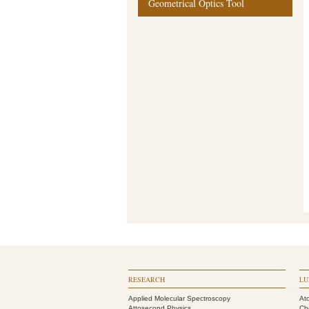
Geometrical Optics Tool
RESEARCH
LU
Applied Molecular Spectroscopy
At
Attosecond Physics
Ch