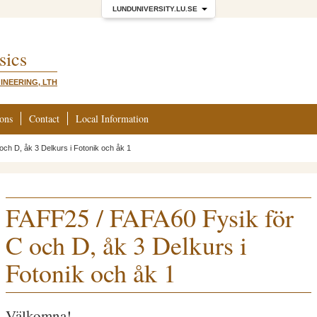
LUNDUNIVERSITY.LU.SE
sics
INEERING, LTH
ions
Contact
Local Information
ch D, åk 3 Delkurs i Fotonik och åk 1
FAFF25 / FAFA60 Fysik för
C och D, åk 3 Delkurs i
Fotonik och åk 1
Välkomna!