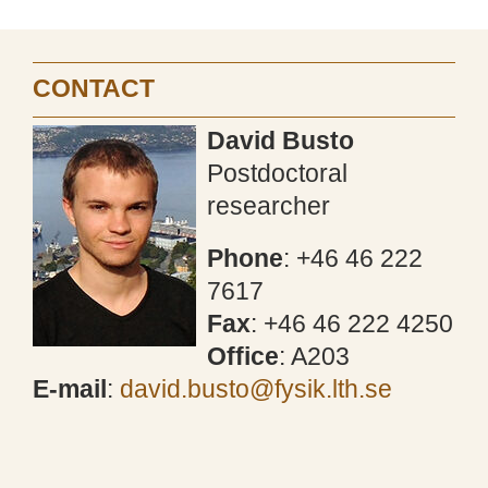
CONTACT
David Busto
Postdoctoral
researcher
Phone
: +46 46 222
7617
Fax
: +46 46 222 4250
Office
: A203
E-mail
:
david.busto@fysik.lth.se