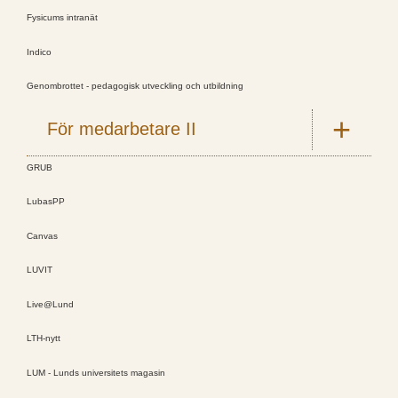
Fysicums intranät
Indico
Genombrottet - pedagogisk utveckling och utbildning
För medarbetare II
GRUB
LubasPP
Canvas
LUVIT
Live@Lund
LTH-nytt
LUM - Lunds universitets magasin