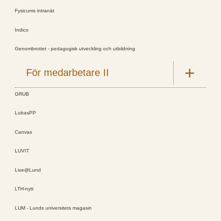
Fysicums intranät
Indico
Genombrottet - pedagogisk utveckling och utbildning
För medarbetare II
GRUB
LubasPP
Canvas
LUVIT
Live@Lund
LTH-nytt
LUM - Lunds universitets magasin