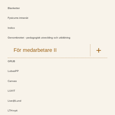
Blanketter
Fysicums intranät
Indico
Genombrottet - pedagogisk utveckling och utbildning
För medarbetare II
GRUB
LubasPP
Canvas
LUVIT
Live@Lund
LTH-nytt