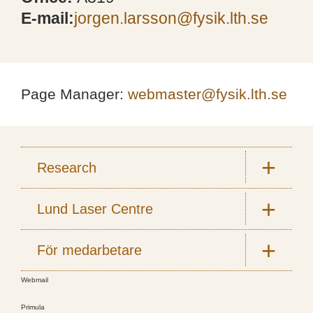
E-mail:
jorgen.larsson@fysik.lth.se
Page Manager:
webmaster@fysik.lth.se
Research
Lund Laser Centre
För medarbetare
Webmail
Primula