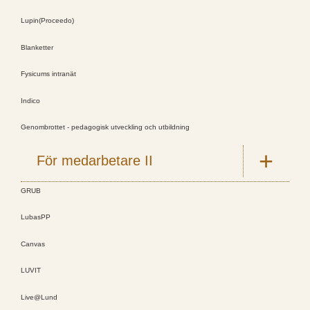
Lupin(Proceedo)
Blanketter
Fysicums intranät
Indico
Genombrottet - pedagogisk utveckling och utbildning
För medarbetare II
GRUB
LubasPP
Canvas
LUVIT
Live@Lund