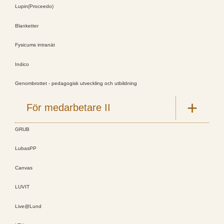
Lupin(Proceedo)
Blanketter
Fysicums intranät
Indico
Genombrottet - pedagogisk utveckling och utbildning
För medarbetare II
GRUB
LubasPP
Canvas
LUVIT
Live@Lund