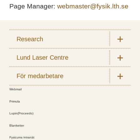
Page Manager:
webmaster@fysik.lth.se
Research
Lund Laser Centre
För medarbetare
Webmail
Primula
Lupin(Proceedo)
Blanketter
Fysicums intranät