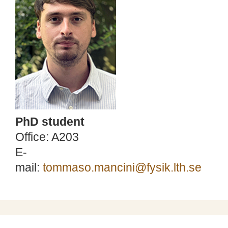
PhD student
Office: A203
E-
mail:
tommaso.mancini@fysik.lth.se