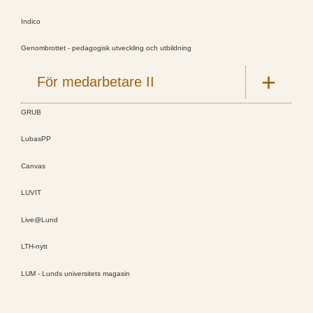
Indico
Genombrottet - pedagogisk utveckling och utbildning
För medarbetare II
GRUB
LubasPP
Canvas
LUVIT
Live@Lund
LTH-nytt
LUM - Lunds universitets magasin