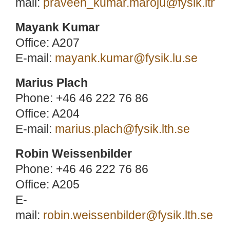
mail:
praveen_kumar.maroju@fysik.lth.s
Mayank Kumar
Office: A207
E-mail:
mayank.kumar@fysik.lu.se
Marius Plach
Phone: +46 46 222 76 86
Office: A204
E-mail:
marius.plach@fysik.lth.se
Robin Weissenbilder
Phone: +46 46 222 76 86
Office: A205
E-
mail:
robin.weissenbilder@fysik.lth.se