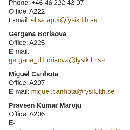
Phone: +46 46 222 43 07
Office: A222
E-mail:
elisa.appi@fysik.lth.se
Gergana Borisova
Office: A225
E-mail:
gergana_d.borisova@fysik.lu.se
Miguel Canhota
Office: A207
E-mail:
miguel.canhota@fysik.lth.se
Praveen Kumar Maroju
Office: A206
E-