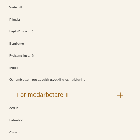
Webmail
Primula
Lupin(Proceedo)
Blanketter
Fysicums intranät
Indico
Genombrottet - pedagogisk utveckling och utbildning
För medarbetare II
GRUB
LubasPP
Canvas